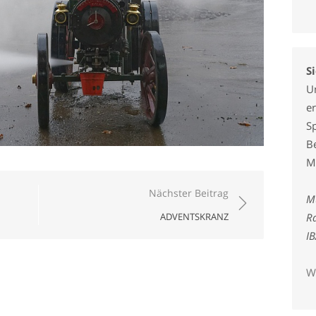
S
U
er
S
B
M
Nächster Beitrag
M
ADVENTSKRANZ
Ra
I
W