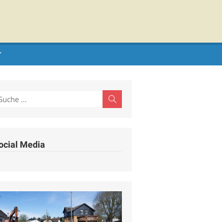
T
earch
Search
r:
ocial Media