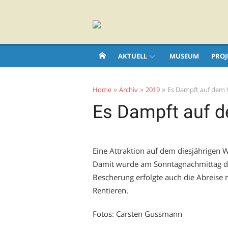
Skip
to
content
AKTUELL
MUSEUM
PROJ
»
»
»
Home
Archiv
2019
Es Dampft auf dem
Es Dampft auf 
Eine Attraktion auf dem diesjährigen
Damit wurde am Sonntagnachmittag de
Bescherung erfolgte auch die Abreise 
Rentieren.
Fotos: Carsten Gussmann