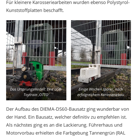
Für kleinere Karosseriearbeiten wurden ebenso Polystyrol-
Kunststoffplatten beschafft.
Das Ursprungsmodell: Eine LGB-
Einige Wochen später, nach
Toytrain ‚OTTO‘
erfolgreichem Karosseriebau
Der Aufbau des DIEMA-DS60-Bausatz ging wunderbar von
der Hand. Ein Bausatz, welcher definitiv zu empfehlen ist.
Als nächstes ging es an die Lackierung. Führerhaus und
Motorvorbau erhielten die Farbgebung Tannengrün (RAL