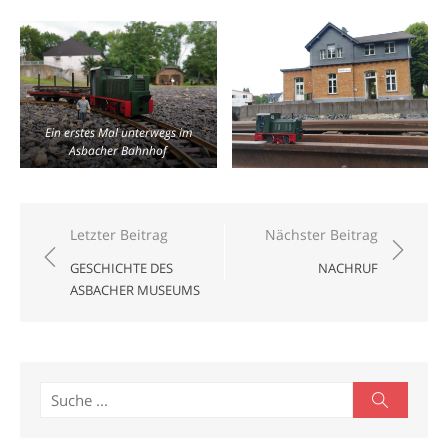
Ein erstes Mal unterwegs im
Asbacher Bahnhof
Beitragsnavigation
Letzter Beitrag
Nächster Beitrag
GESCHICHTE DES
NACHRUF
ASBACHER MUSEUMS
Search
Search
for: