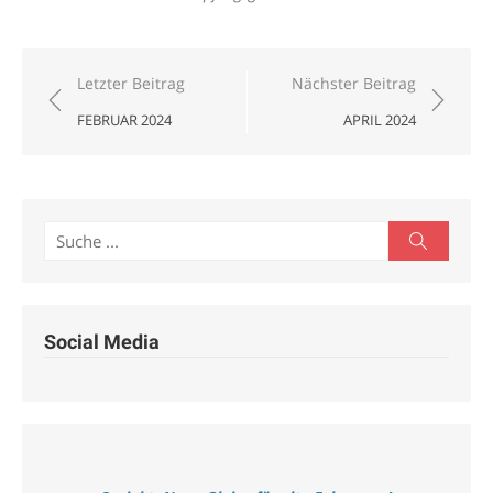
Beitragsnavigation
Letzter Beitrag
Nächster Beitrag
FEBRUAR 2024
APRIL 2024
Search
Search
for:
Social Media