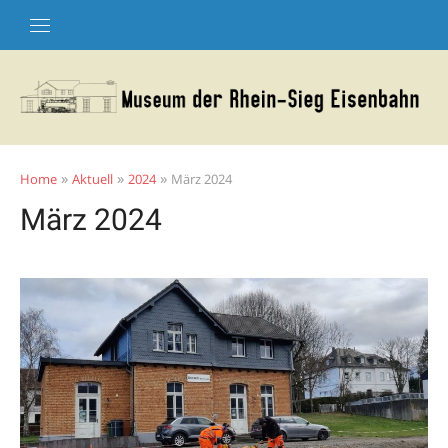
Skip
to
content
»
»
»
Home
Aktuell
2024
März 2024
März 2024