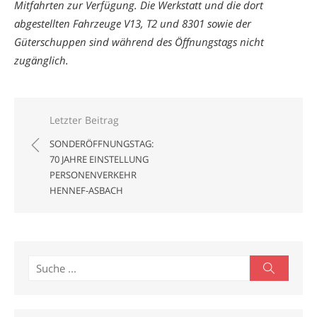
Mitfahrten zur Verfügung. Die Werkstatt und die dort
abgestellten Fahrzeuge V13, T2 und 8301 sowie der
Güterschuppen sind während des Öffnungstags nicht
zugänglich.
Beitragsnavigation
Letzter Beitrag
SONDERÖFFNUNGSTAG:
70 JAHRE EINSTELLUNG
PERSONENVERKEHR
HENNEF-ASBACH
Search
Search
for: