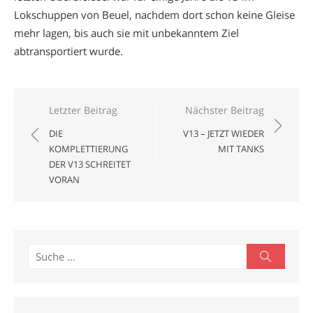
Lokschuppen von Beuel, nachdem dort schon keine Gleise
mehr lagen, bis auch sie mit unbekanntem Ziel
abtransportiert wurde.
Beitragsnavigation
Letzter Beitrag
Nächster Beitrag
DIE
V13 – JETZT WIEDER
KOMPLETTIERUNG
MIT TANKS
DER V13 SCHREITET
VORAN
Search
Search
for: