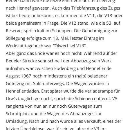
Beuel? Dann wäre die letzte Fahrt von dort ein Leerzug
nach Hennef gewesen. Auch das Triebfahrzeug des Zuges
ist bei heute unbekannt, es kommen die V11, die V13 oder
beide gemeinsam in Frage. Die V12 stand, wie die 53, auf
Reserve, sprich kalt im Schuppen. Die Genehmigung zur
Stillegung erfolgte zum 18. Mai, letzter Eintrag im
Werkstatttagebuch war “Ölwechsel V13”.
Aber ganz das Ende war es noch nicht! Während auf der
Beueler Strecke sehr schnell der Abbauzug sein Werk
aufnahm, war zwischen Eudenberg und Hennef Ende
August 1967 noch mindestens ein (halb) beladener
Güterzug mit Split unterwegs. Die Wagen wurden in
Hennef entladen. Erst später wurde die Verladerampe für
Lkw’s tauglich gemacht, sprich die Schienen entfernt. V5
rangierte von nun an nur noch Güterwagen zum
Schrottplatz und die Wagen des Abbauzuges zur
Umladung. Nach und nach wurde alles verkauft, eines der
letzten Überbleibsel war für einige Jahre die V3 im