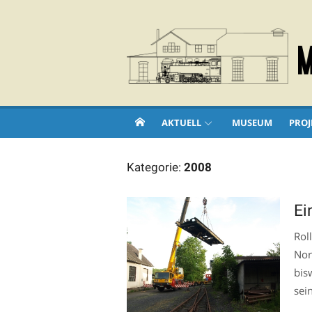
Skip
to
content
AKTUELL
MUSEUM
PROJ
Kategorie:
2008
Ei
Rol
Nor
bis
sei