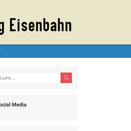
T
earch
Search
r:
ocial Media