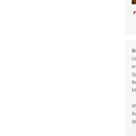
P
S
U
er
S
B
M
M
Ra
I