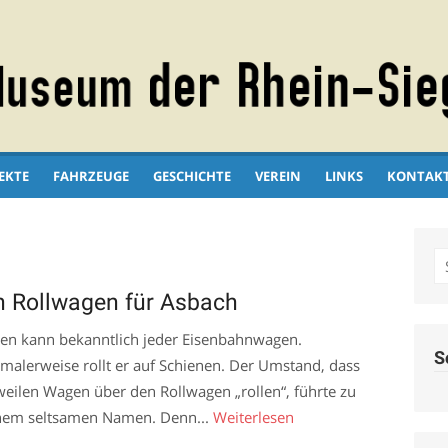
EKTE
FAHRZEUGE
GESCHICHTE
VEREIN
LINKS
KONTAK
S
fo
n Rollwagen für Asbach
len kann bekanntlich jeder Eisenbahnwagen.
S
malerweise rollt er auf Schienen. Der Umstand, dass
weilen Wagen über den Rollwagen „rollen“, führte zu
nem seltsamen Namen. Denn...
Weiterlesen