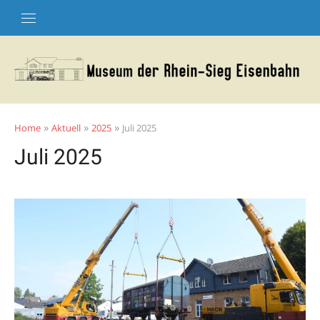
Skip
to
content
»
»
»
Home
Aktuell
2025
Juli 2025
Juli 2025