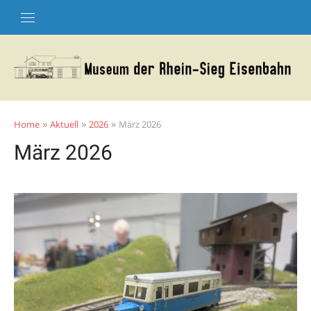
Skip
to
content
»
»
»
Home
Aktuell
2026
März 2026
März 2026