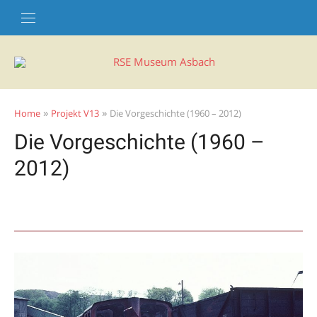
Skip
to
content
»
»
Home
Projekt V13
Die Vorgeschichte (1960 – 2012)
Die Vorgeschichte (1960 –
2012)