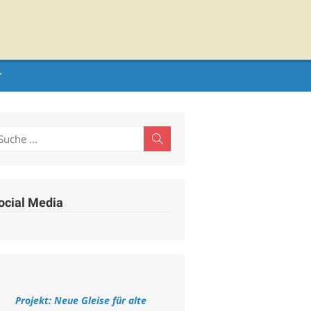
T
earch
Search
r:
ocial Media
Projekt: Neue Gleise für alte