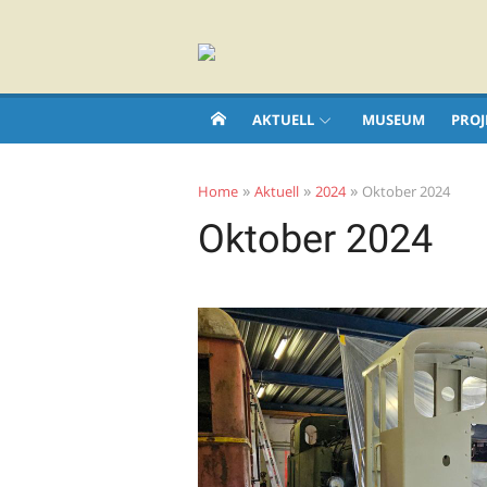
Skip
to
content
AKTUELL
MUSEUM
PROJ
»
»
»
Home
Aktuell
2024
Oktober 2024
Oktober 2024