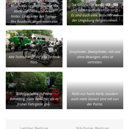
Der Plegezustand der meisten
Die Gästeschar wird mit Kaffee
Maschinen ist phänomenal, da
und kalten Getränken versorgt.
steckt viel Liebe und Arbeit
Es sind auch viele Besucher aus
hinter. Links einer der Tornax-
der Umgebung hergekommen.
Rex Roadster, angetrieben von
einem DKW-Motor. Von ihnen
gab es nur 158 Stück.
Einzylinder, Zweizylinder, mit und
Alte Technik trifft auf alte Technik
ohne Beiwagen, alles ist
Foto
vertreten.
Richtig was los auf dem
Nicht nur harte Kerle, sondern
Bahnsteig, mehr Besucher als es
auch nette Damen sind mit von
früher Fahrgäste gab.
der Partie.
Beitragsnavigation
Letzter Beitrag
Nächster Beitrag