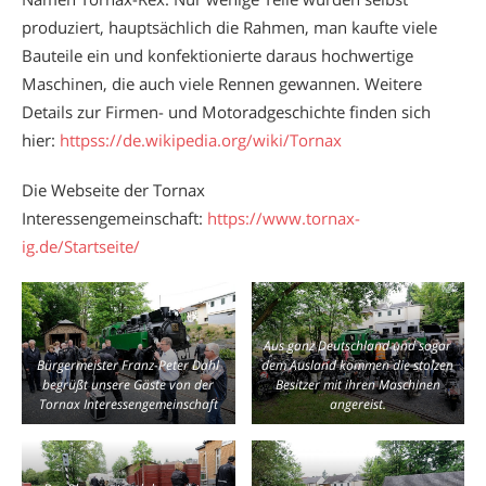
produziert, hauptsächlich die Rahmen, man kaufte viele
Bauteile ein und konfektionierte daraus hochwertige
Maschinen, die auch viele Rennen gewannen. Weitere
Details zur Firmen- und Motoradgeschichte finden sich
hier:
httpss://de.wikipedia.org/wiki/Tornax
Die Webseite der Tornax
Interessengemeinschaft:
https://www.tornax-
ig.de/Startseite/
Aus ganz Deutschland und sogar
Bürgermeister Franz-Peter Dahl
dem Ausland kommen die stolzen
begrüßt unsere Gäste von der
Besitzer mit ihren Maschinen
Tornax Interessengemeinschaft
angereist.