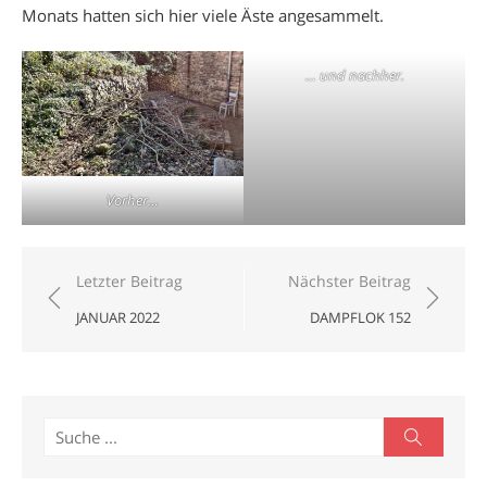
Monats hatten sich hier viele Äste angesammelt.
… und nachher.
Vorher…
Beitragsnavigation
Letzter Beitrag
Nächster Beitrag
JANUAR 2022
DAMPFLOK 152
Search
Search
for: