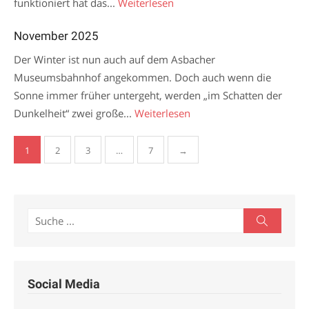
funktioniert hat das...
Weiterlesen
November 2025
Der Winter ist nun auch auf dem Asbacher
Museumsbahnhof angekommen. Doch auch wenn die
Sonne immer früher untergeht, werden „im Schatten der
Dunkelheit“ zwei große...
Weiterlesen
Seitennummerierung
1
2
3
…
7
→
der
Beiträge
Search
Search
for:
Social Media