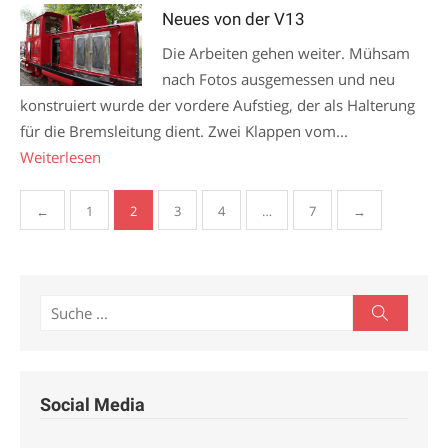
Neues von der V13
Die Arbeiten gehen weiter. Mühsam
nach Fotos ausgemessen und neu
konstruiert wurde der vordere Aufstieg, der als Halterung
für die Bremsleitung dient. Zwei Klappen vom...
Weiterlesen
Seitennummerierung
←
1
2
3
4
…
7
→
der
Beiträge
Search
Search
for:
Social Media