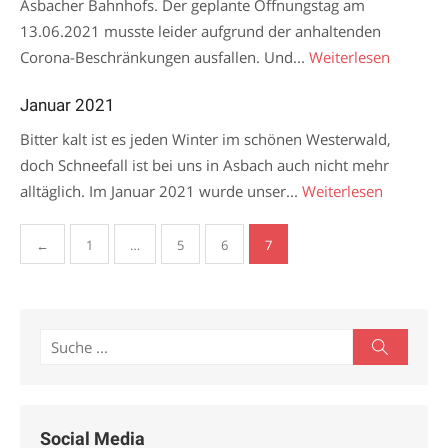
Asbacher Bahnhofs. Der geplante Öffnungstag am
13.06.2021 musste leider aufgrund der anhaltenden
Corona-Beschränkungen ausfallen. Und...
Weiterlesen
Januar 2021
Bitter kalt ist es jeden Winter im schönen Westerwald,
doch Schneefall ist bei uns in Asbach auch nicht mehr
alltäglich. Im Januar 2021 wurde unser...
Weiterlesen
Seitennummerierung
←
1
…
5
6
7
der
Beiträge
Search
Search
for:
Social Media